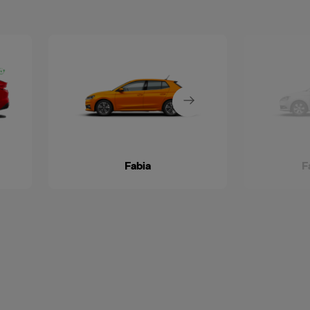
Fabia
F