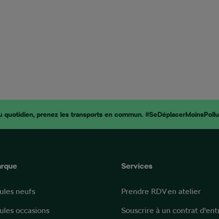
u quotidien, prenez les transports en commun. #SeDéplacerMoinsPollu
arque
Services
ules neufs
Prendre RDV en atelier
ules occasions
Souscrire à un contrat d'ent