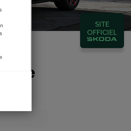
s
SITE
en
OFFICIEL
s
e
odèle