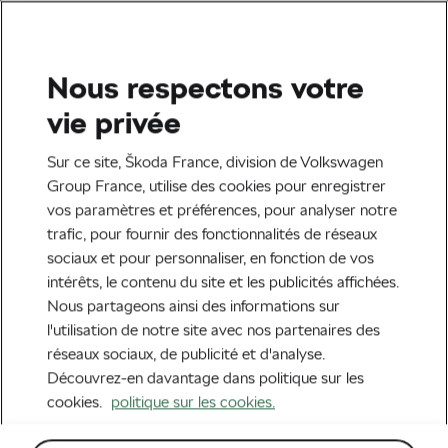
Sélectionnez votre partenaire Škoda pour le
retrait de votre commande.
Nous respectons votre
Recherche
Mon adresse
Accueil
Accessoires
Design
vie privée
Sur ce site, Škoda France, division de Volkswagen
Group France, utilise des cookies pour enregistrer
Pertinence
vos paramètres et préférences, pour analyser notre
trafic, pour fournir des fonctionnalités de réseaux
sociaux et pour personnaliser, en fonction de vos
intérêts, le contenu du site et les publicités affichées.
Nous partageons ainsi des informations sur
l'utilisation de notre site avec nos partenaires des
réseaux sociaux, de publicité et d'analyse.
Découvrez-en davantage dans politique sur les
cookies.
politique sur les cookies.