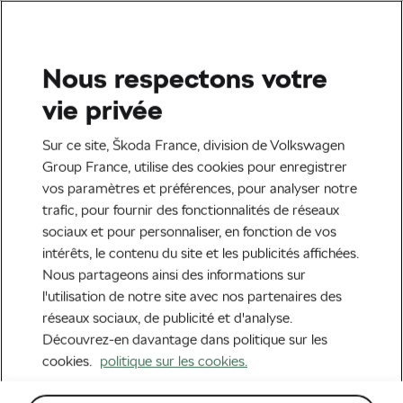
Sélectionnez votre partenaire Škoda pour le
retrait de votre commande.
Nous respectons votre
Recherche
Mon adresse
Accueil
Lifestyle
Vêtements
Accessoires habillement
vie privée
Sur ce site, Škoda France, division de Volkswagen
Group France, utilise des cookies pour enregistrer
Prix croissants
vos paramètres et préférences, pour analyser notre
trafic, pour fournir des fonctionnalités de réseaux
sociaux et pour personnaliser, en fonction de vos
intérêts, le contenu du site et les publicités affichées.
Nous partageons ainsi des informations sur
l'utilisation de notre site avec nos partenaires des
réseaux sociaux, de publicité et d'analyse.
Découvrez-en davantage dans politique sur les
cookies.
politique sur les cookies.