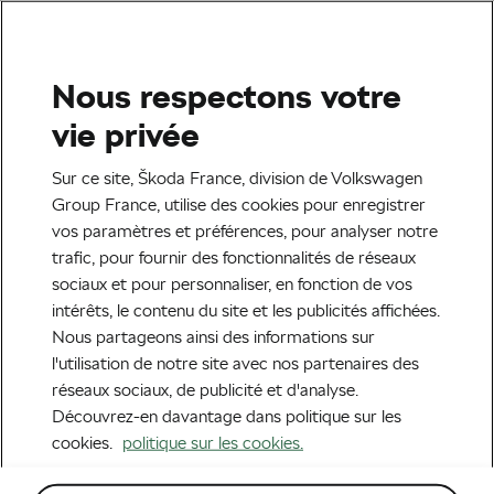
Sélectionnez votre partenaire Škoda pour le
retrait de votre commande.
Nous respectons votre
Recherche
Mon adresse
Accueil
Accessoires
Protection
Bac de coffre
vie privée
Sur ce site, Škoda France, division de Volkswagen
Group France, utilise des cookies pour enregistrer
Prix décroissants
vos paramètres et préférences, pour analyser notre
trafic, pour fournir des fonctionnalités de réseaux
sociaux et pour personnaliser, en fonction de vos
intérêts, le contenu du site et les publicités affichées.
Nous partageons ainsi des informations sur
l'utilisation de notre site avec nos partenaires des
réseaux sociaux, de publicité et d'analyse.
Découvrez-en davantage dans politique sur les
cookies.
politique sur les cookies.