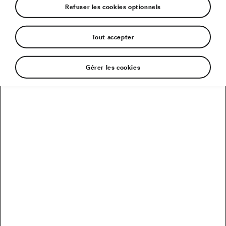
Refuser les cookies optionnels
Tout accepter
Bac de coffre avec bords relevés pour 5 places
Gérer les cookies
258,00 €
Stock épuisé
Découvrir