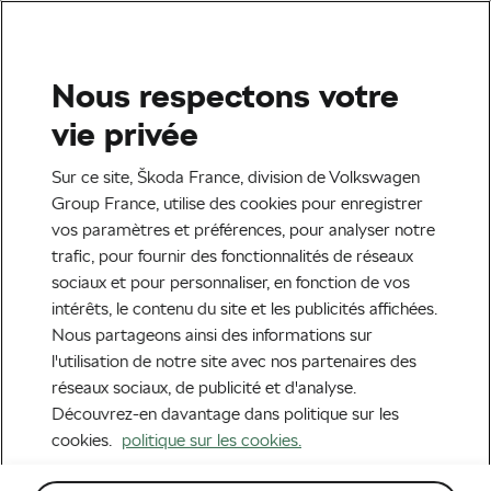
Sélectionnez votre partenaire Škoda pour le
retrait de votre commande.
Nous respectons votre
Recherche
Mon adresse
vie privée
Accueil
Accessoires lifestyle
Extérieur
Lot de trois couverts de voyage
Sur ce site, Škoda France, division de Volkswagen
Group France, utilise des cookies pour enregistrer
Lot de trois
vos paramètres et préférences, pour analyser notre
trafic, pour fournir des fonctionnalités de réseaux
couverts de voyage
sociaux et pour personnaliser, en fonction de vos
intérêts, le contenu du site et les publicités affichées.
Réf : 6U0069607
Nous partageons ainsi des informations sur
l'utilisation de notre site avec nos partenaires des
réseaux sociaux, de publicité et d'analyse.
Découvrez-en davantage dans politique sur les
cookies.
politique sur les cookies.