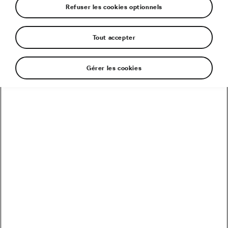
Refuser les cookies optionnels
Tout accepter
Gérer les cookies
69,00 €
Disponible
Si ce produit n'est pas en stock chez le
réparateur agréé, il peut lui être livré en 48
heures ouvrées.