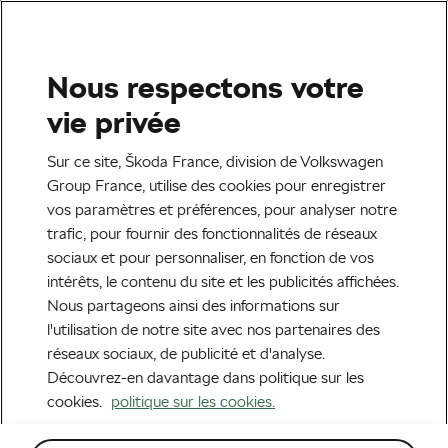
Sélectionnez votre partenaire Škoda pour le
retrait de votre commande.
Nous respectons votre
Recherche
Mon adresse
vie privée
Accueil
Protection
Protection de seuil chargement
Sur ce site, Škoda France, division de Volkswagen
Group France, utilise des cookies pour enregistrer
Bande de
vos paramètres et préférences, pour analyser notre
trafic, pour fournir des fonctionnalités de réseaux
protection de seuil
sociaux et pour personnaliser, en fonction de vos
intérêts, le contenu du site et les publicités affichées.
de chargement
Nous partageons ainsi des informations sur
l'utilisation de notre site avec nos partenaires des
réseaux sociaux, de publicité et d'analyse.
Réf : 657061195
Découvrez-en davantage dans politique sur les
cookies.
politique sur les cookies.