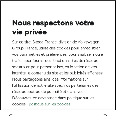
Sélectionnez votre partenaire Škoda pour le
retrait de votre commande.
Nous respectons votre
Recherche
Mon adresse
Accueil
Accessoires
Confort
vie privée
Sur ce site, Škoda France, division de Volkswagen
Group France, utilise des cookies pour enregistrer
Prix décroissants
vos paramètres et préférences, pour analyser notre
trafic, pour fournir des fonctionnalités de réseaux
sociaux et pour personnaliser, en fonction de vos
intérêts, le contenu du site et les publicités affichées.
Nous partageons ainsi des informations sur
l'utilisation de notre site avec nos partenaires des
réseaux sociaux, de publicité et d'analyse.
Découvrez-en davantage dans politique sur les
cookies.
politique sur les cookies.